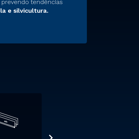
 prevendo tendências
a e silvicultura.