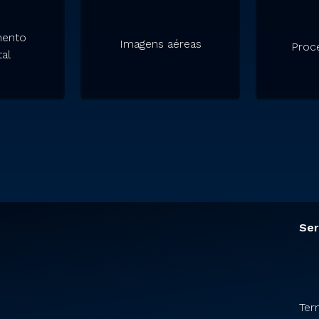
mento
Imagens aéreas
Proc
al
Ser
Ter