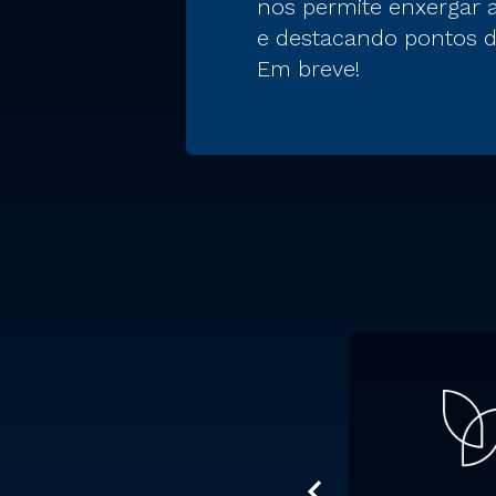
nos permite enxergar
e destacando pontos d
Em breve!