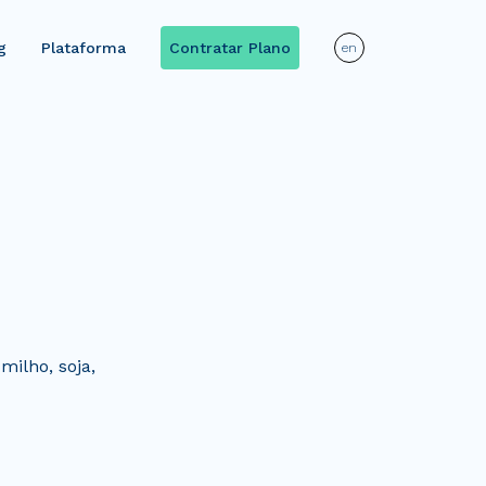
g
Plataforma
Contratar Plano
en
milho, soja,