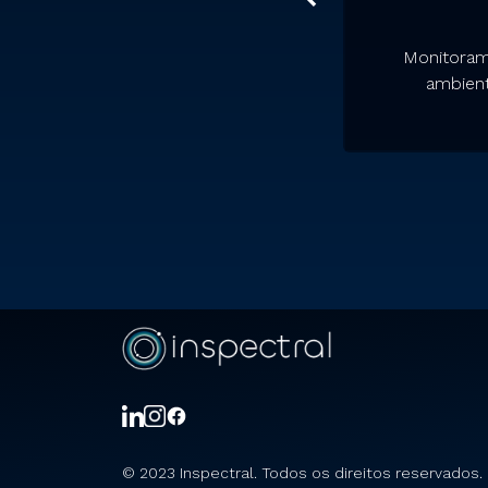
Monitora
al
Culturas específicas
ambient
© 2023 Inspectral. Todos os direitos reservados.